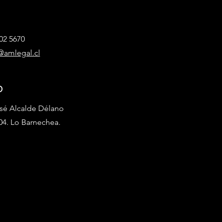
202 5670
@amlegal.cl
o
José Alcalde Délano
404. Lo Barnechea.