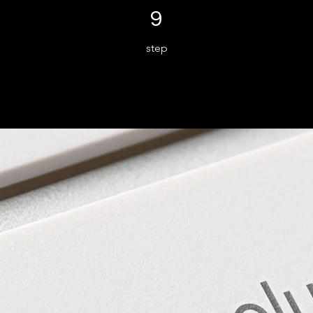
9 step
9
step