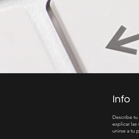
Info
Describe tu
explicar las
unirse a tu