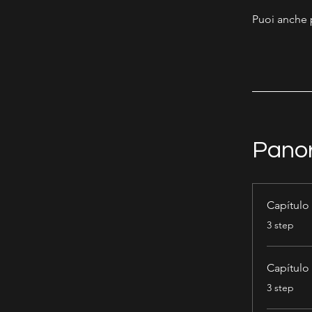
Puoi anche 
Pano
Capítulo
.
3 step
Capítulo
.
3 step