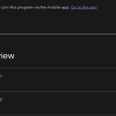
 join this program via the mobile app.
Go to the app
view
 1
 2