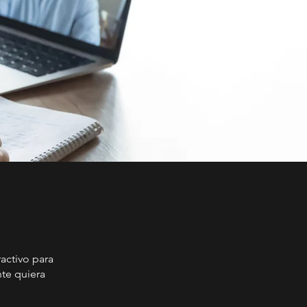
activo para
nte quiera