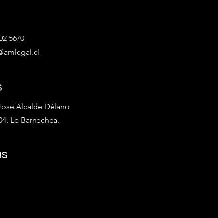
202 5670
@amlegal.cl
s
 José Alcalde Délano
404. Lo Barnechea.
us