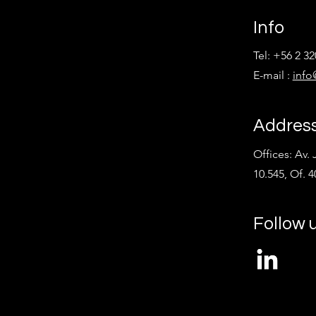
Info
Tel: +56 2 3
E-mail :
info
Addres
Offices: Av.
10.545, Of. 
Follow 