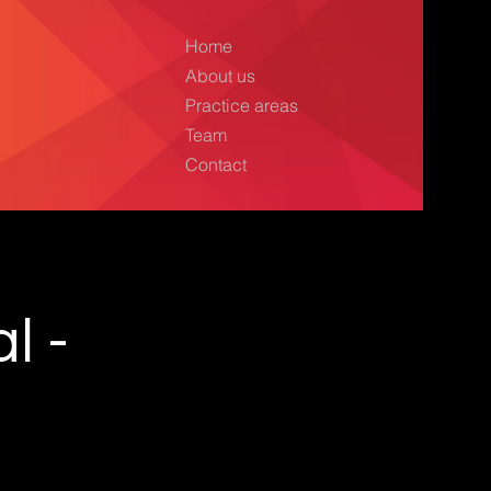
Home
About us
Practice areas
Team
Contact
l -