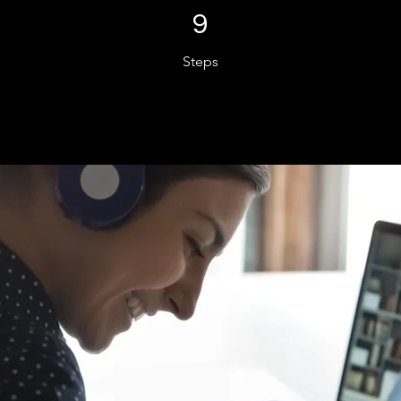
9 Steps
9
Steps